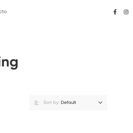
cto
ing
Sort by:
Default