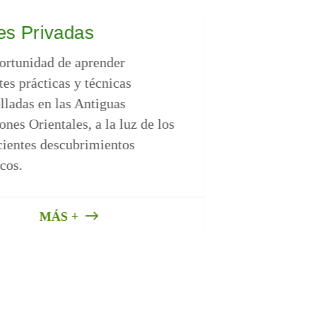
es Privadas
Biofield 
ortunidad de aprender
El biofield es
tes prácticas y técnicas
cuerpo. La "B
lladas en las Antiguas
sonido para c
ones Orientales, a la luz de los
este sistema,
cientes descubrimientos
físicos y emo
icos.
MÁS +